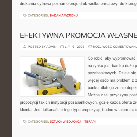
drukarnia cyfrowa poznań oferuje druk wielkoformatowy, do któr
CATEGORIES:
BADANIA WZROKU
EFEKTYWNA PROMOCJA WŁASNEJ
POSTED BY ADMIN
LIP - 6 - 2025
MOŻLIWOŚĆ KOMENTOWAN
Co robić, aby wypromować w
na rynku jest bardzo dużo 
pozabankowych. Dzieje się 
więcej osób ma problem z 
banku, dlatego że nie dope
Można z tej przyczyny posł
propozycji takich instytucji pozabankowych, gdzie każda oferta z
klienta. Jest kilkanaście tego typu propozycji, trudno w takim raz
CATEGORIES:
SZTUKA W EDUKACJI I TERAPII