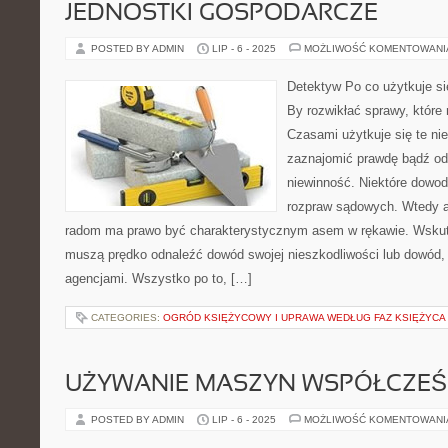
JEDNOSTKI GOSPODARCZE
POSTED BY ADMIN
LIP - 6 - 2025
MOŻLIWOŚĆ KOMENTOWAN
Detektyw Po co użytkuje si
By rozwikłać sprawy, które 
Czasami użytkuje się te nie
zaznajomić prawdę bądź o
niewinność. Niektóre dowod
rozpraw sądowych. Wtedy a
radom ma prawo być charakterystycznym asem w rękawie. Wskut
muszą prędko odnaleźć dowód swojej nieszkodliwości lub dowód, k
agencjami. Wszystko po to, […]
CATEGORIES:
OGRÓD KSIĘŻYCOWY I UPRAWA WEDŁUG FAZ KSIĘŻYCA
UŻYWANIE MASZYN WSPÓŁCZEŚ
POSTED BY ADMIN
LIP - 6 - 2025
MOŻLIWOŚĆ KOMENTOWAN