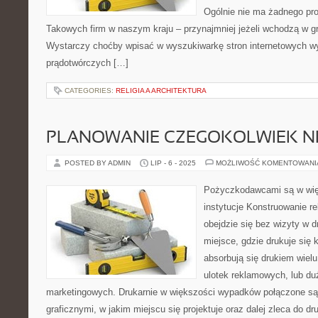
Ogólnie nie ma żadnego pro
Takowych firm w naszym kraju – przynajmniej jeżeli wchodzą w gr
Wystarczy choćby wpisać w wyszukiwarkę stron internetowych w
prądotwórczych […]
CATEGORIES:
RELIGIA A ARCHITEKTURA
PLANOWANIE CZEGOKOLWIEK NIE
POSTED BY ADMIN
LIP - 6 - 2025
MOŻLIWOŚĆ KOMENTOWAN
Pożyczkodawcami są w wi
instytucje Konstruowanie r
obejdzie się bez wizyty w dr
miejsce, gdzie drukuje się k
absorbują się drukiem wielu
ulotek reklamowych, lub du
marketingowych. Drukarnie w większości wypadków połączone są
graficznymi, w jakim miejscu się projektuje oraz dalej zleca do d