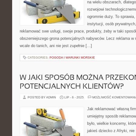
na wielu obszarach, dlateg
rozwojowi technologicznemu
ogromnie duży. To sprawia,
instytucji, osób prywatnych
reklamować swe usługi, swoje prace, produkty, żeby w taki sposó
obszerniejszego grona potencjalnych nabywców. Lecz reklama w m
wcale do tanich, ani nie jest zupełnie […]
CATEGORIES:
POGODA I WARUNKI MORSKIE
W JAKI SPOSÓB MOŻNA PRZEKO
POTENCJALNYCH KLIENTÓW?
POSTED BY ADMIN
LIP - 6 - 2025
MOŻLIWOŚĆ KOMENTOWAN
Jak reklamować własną fir
umiejętny sposób reklamow
było, wielkie koncerny, któ
jakieś dziecko z Afryki, nie