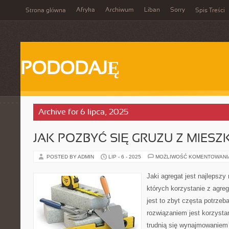
Afryka
Archiwum
Liban
Sorry
Strona główna
Spis Treści
PODODAJĘ
Archive for 6 lipca, 2025
JAK POZBYĆ SIĘ GRUZU Z MIESZ
POSTED BY ADMIN
LIP - 6 - 2025
MOŻLIWOŚĆ KOMENTOWAN
Jaki agregat jest najlepszy
których korzystanie z agreg
jest to zbyt częsta potrze
rozwiązaniem jest korzystan
trudnią się wynajmowaniem