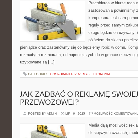
Pracobiorca w biurze rach
zastosowania powinniśmy za
kompresora jest nam pomoc
reguły przed samym zakupe
czego będzie on używany. 
pójściem do sklepu przeli
pieniądze oraz zastanówmy się co będziemy robić w domu. Komp
rozmaitych rozmiarach, od najmniejszych do w gruncie rzeczy gi
użytkowane są […]
CATEGORIES:
GOSPODARKA, PRZEMYSŁ, EKONOMIA
JAK ZADBAĆ O REKLAMĘ SWOJEJ
PRZEWOZOWEJ?
POSTED BY ADMIN
LIP - 6 - 2025
MOŻLIWOŚĆ KOMENTOWAN
Media dają możliwość rekl
dzisiejszych czasach, medi