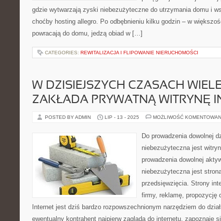
gdzie wytwarzają zyski niebezużyteczne do utrzymania domu i ws
choćby hosting allegro. Po odbębnieniu kilku godzin – w większ
powracają do domu, jedzą obiad w […]
CATEGORIES:
REWITALIZACJA I FLIPOWANIE NIERUCHOMOŚCI
W DZISIEJSZYCH CZASACH WIEL
ZAKŁADA PRYWATNĄ WITRYNĘ 
POSTED BY ADMIN
LIP - 13 - 2025
MOŻLIWOŚĆ KOMENTOWAN
Do prowadzenia dowolnej dzi
niebezużyteczna jest witry
prowadzenia dowolnej aktyw
niebezużyteczna jest stron
przedsięwzięcia. Strony in
firmy, reklamę, propozycję 
Internet jest dziś bardzo rozpowszechnionym narzędziem do dział
ewentualny kontrahent najpierw zagląda do internetu, zapoznaje s