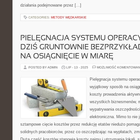
działania podejmowane przez […]
CATEGORIES:
METODY WĘDKARSKIE
PIELĘGNACJA SYSTEMU OPERAC
DZIŚ GRUNTOWNIE BEZPRZYKŁ
NA OSIĄGNIĘCIE W MIARĘ
POSTED BY ADMIN
LIP - 13 - 2025
MOŻLIWOŚĆ KOMENTOWAN
Pielęgnacja systemu operac
wyjątkowy sposób na osiąg
koszty prowadzenia aktywno
wszystkich biznesmenów, m
wypatrywania oszczędności
elektroniczna. Mimo to nie 
sztampowe cięcie kosztów przez redukcję etatów niedużo pomaga –
solidnych pracobiorców, przez co oszczędzając na wypłatach, zm
Dużą część kosztów stanowią koszty najmu i utrzymania lokali, 