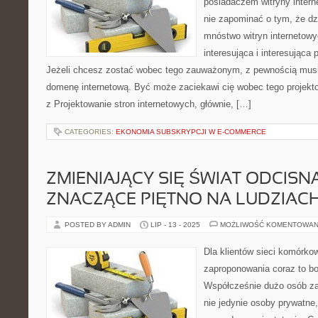
posiadaczem witryny intern
nie zapominać o tym, że dz
mnóstwo witryn internetowy
interesująca i interesując
Jeżeli chcesz zostać wobec tego zauważonym, z pewnością musi
domenę internetową. Być może zaciekawi cię wobec tego projekto
z Projektowanie stron internetowych, głównie, […]
CATEGORIES:
EKONOMIA SUBSKRYPCJI W E-COMMERCE
ZMIENIAJĄCY SIĘ ŚWIAT ODCISN
ZNACZĄCE PIĘTNO NA LUDZIAC
POSTED BY ADMIN
LIP - 13 - 2025
MOŻLIWOŚĆ KOMENTOWAN
Dla klientów sieci komórko
zaproponowania coraz to b
Współcześnie dużo osób zak
nie jedynie osoby prywatne,