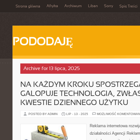
Afryka
Archiwum
Liban
Sorry
Strona główna
Spis Treści
PODODAJĘ
Archive for 13 lipca, 2025
NA KAŻDYM KROKU SPOSTRZEG
GALOPUJE TECHNOLOGIA, ZWŁA
KWESTIE DZIENNEGO UŻYTKU
POSTED BY ADMIN
LIP - 13 - 2025
MOŻLIWOŚĆ KOMENTOWAN
Reklama internetowa rozwija
działalności Agencji Reklam