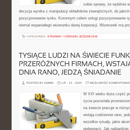
sobie sprawy, że wybitnie 
decyzja wynika z manipulacji składników zewnętrznych, do jakich 
pozycjonowanie rynku. Koronnym celem usługi pozycjonowanie r
niemal wspaniałego wizerunku danej korporacji. Wizerunek ma p
CATEGORIES:
STADNINY I OŚRODKI JEŹDZIECKIE
TYSIĄCE LUDZI NA ŚWIECIE FUN
PRZERÓŻNYCH FIRMACH, WSTAJ
DNIA RANO, JEDZĄ ŚNIADANIE
POSTED BY ADMIN
LIP - 13 - 2025
MOŻLIWOŚĆ KOMENTOWAN
W XXI wieku duża część p
życia pozostała przeniesion
na świecie pracuje w różny
wstają codziennie rano, jed
wszelkie rytuały, jakie ak
pielęgnacji. Jak najbardziej