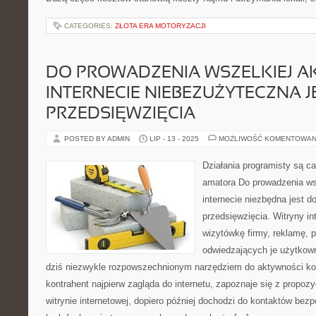
CATEGORIES:
ZŁOTA ERA MOTORYZACJI
DO PROWADZENIA WSZELKIEJ A
INTERNECIE NIEBEZUŻYTECZNA J
PRZEDSIĘWZIĘCIA
POSTED BY ADMIN
LIP - 13 - 2025
MOŻLIWOŚĆ KOMENTOWAN
Działania programisty są ca
amatora Do prowadzenia ws
internecie niezbędna jest 
przedsięwzięcia. Witryny i
wizytówkę firmy, reklamę, p
odwiedzających je użytkowni
dziś niezwykle rozpowszechnionym narzędziem do aktywności kor
kontrahent najpierw zagląda do internetu, zapoznaje się z propoz
witrynie internetowej, dopiero później dochodzi do kontaktów bez