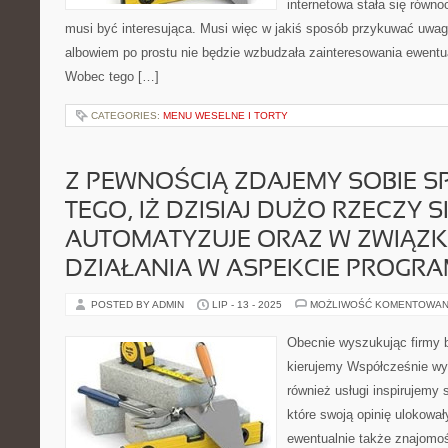
internetowa stała się równo
musi być interesująca. Musi więc w jakiś sposób przykuwać uwag
albowiem po prostu nie będzie wzbudzała zainteresowania ewent
Wobec tego […]
CATEGORIES:
MENU WESELNE I TORTY
Z PEWNOŚCIĄ ZDAJEMY SOBIE S
TEGO, IŻ DZISIAJ DUŻO RZECZY S
AUTOMATYZUJE ORAZ W ZWIĄZK
DZIAŁANIA W ASPEKCIE PROGR
POSTED BY ADMIN
LIP - 13 - 2025
MOŻLIWOŚĆ KOMENTOWAN
Obecnie wyszukując firmy b
kierujemy Współcześnie wy
również usługi inspirujemy 
które swoją opinię ulokował
ewentualnie także znajomo