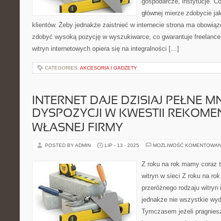
gospodarcze, instytucje. C
głównej mierze zdobycie jak
klientów. Żeby jednakże zaistnieć w internecie strona ma obowią
zdobyć wysoką pozycję w wyszukiwarce, co gwarantuje freelance
witryn internetowych opiera się na integralności […]
CATEGORIES:
AKCESORIA I GADŻETY
INTERNET DAJE DZISIAJ PEŁNE 
DYSPOZYCJI W KWESTII REKOM
WŁASNEJ FIRMY
POSTED BY ADMIN
LIP - 13 - 2025
MOŻLIWOŚĆ KOMENTOWAN
Z roku na rok mamy coraz t
witryn w sieci Z roku na ro
przeróżnego rodzaju witryn 
jednakże nie wszystkie wyda
Tymczasem jeżeli pragniesz