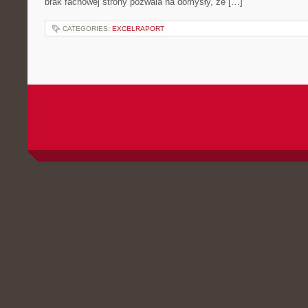
brak fachowej strony pozwala na domysły, że […]
CATEGORIES:
EXCELRAPORT