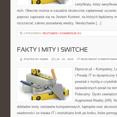
certyfikatu, który weryfiko
nich. Obecnie można w zasadzie skutecznie zaplanować uczenie 
poprzez zapisanie się na Jestem Kontent, na których będziemy 
rozszerzać zakres posiadanej wiedzy. Niesłychanie […]
CATEGORIES:
RESTOMOD I KONWERSJE EV
FAKTY I MITY I SWITCHE
POSTED BY ADMIN
LIS - 20 - 2025
MOŻLIWOŚĆ KOMENTOWAN
Diprocon.pl – Komputery, L
i Porady IT to dynamiczny b
powstał z myślą o czytelni
sprawdzonych porad na tem
Polecamy: Dyski zewnętrzne 
Augmented Reality (AR). Na
dokładne testy zestawów komputerowych, laptopów oraz akcesori
wiadomości ze świata IT i instruktaże krok po kroku, które pom