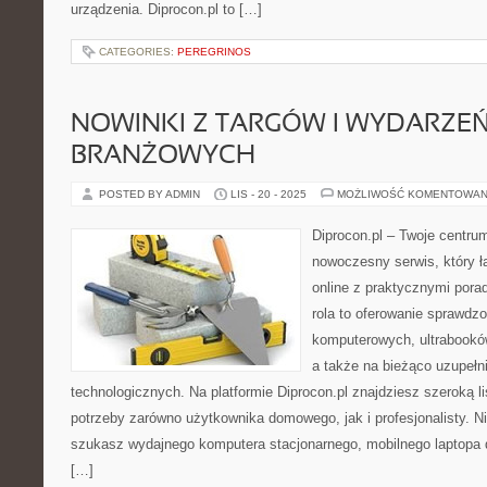
urządzenia. Diprocon.pl to […]
CATEGORIES:
PEREGRINOS
NOWINKI Z TARGÓW I WYDARZE
BRANŻOWYCH
POSTED BY ADMIN
LIS - 20 - 2025
MOŻLIWOŚĆ KOMENTOWAN
Diprocon.pl – Twoje centrum 
nowoczesny serwis, który ł
online z praktycznymi por
rola to oferowanie sprawd
komputerowych, ultrabookó
a także na bieżąco uzupełn
technologicznych. Na platformie Diprocon.pl znajdziesz szeroką li
potrzeby zarówno użytkownika domowego, jak i profesjonalisty. Ni
szukasz wydajnego komputera stacjonarnego, mobilnego laptopa 
[…]