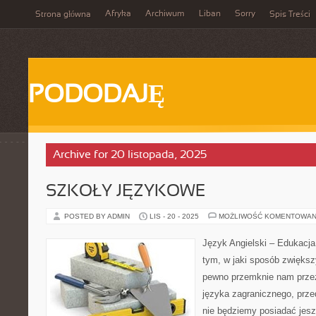
Afryka
Archiwum
Liban
Sorry
Strona główna
Spis Treści
PODODAJĘ
Archive for 20 listopada, 2025
SZKOŁY JĘZYKOWE
POSTED BY ADMIN
LIS - 20 - 2025
MOŻLIWOŚĆ KOMENTOWAN
Język Angielski – Edukacj
tym, w jaki sposób zwiększ
pewno przemknie nam przez
języka zagranicznego, prze
nie będziemy posiadać jesz