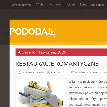
Afryka
Archiwum
Liban
Sorry
Strona główna
Spis Treści
PODODAJĘ
Archive for 11 stycznia, 2026
RESTAURACJE ROMANTYCZNE
POSTED BY ADMIN
STY - 11 - 2026
MOŻLIWOŚĆ KOMENTOWA
Witamy w miejscu, które p
kuchnią i ciekawości świata
przewodnik po restauracjac
miejscach, do których prowa
poznawać nowe knajpy, ceni