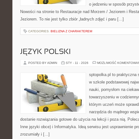
o jedzeniu w sposób przystęp
Nowości na stronie to Restauracje nad Morzem / Jeziorem i Rest
Jeziorem. To nie jest tylko zbiór „ładnych zdjęć i paru […]
CATEGORIES:
BIELIZNA Z CHARAKTEREM
JĘZYK POLSKI
POSTED BY ADMIN
STY - 11 - 2026
MOŻLIWOŚĆ KOMENTOWA
sptopolka.pl to praktyczna
w szkole podstawowej najwa
nauki, pomysłom na ciekaw
towarzyszeniu w codziennym
którym uczeń może sprawdzi
narzędzia do mądrego wspi
dostanie rozwiązania gotowe do użycia na lekcji i poza nią. Pole
Inne języki obce) i Informatyka. Ideą serwisu jest usprawnienie pr
zrozumiały i […]