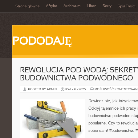
Afryka
Archiwum
Liban
Sorry
Strona główna
Spis Treści
PODODAJĘ
REWOLUCJA POD WODĄ: SEKRET
BUDOWNICTWA PODWODNEGO
POSTED BY ADMIN
KWI - 9 - 2025
MOŻLIWOŚĆ KOMENTOWAN
Dowiedz się, jak inżyniero
Odkryj tajemnice ich pracy
budownictwo podwodne staje
popularne. Czy to rewoluc
sobie sam! #budownictwo #