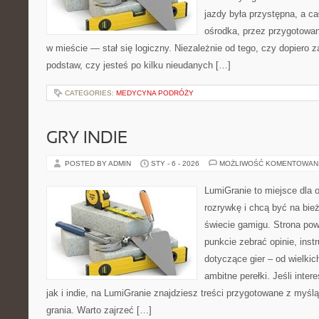
jazdy była przystępna, a c
ośrodka, przez przygotowani
w mieście — stał się logiczny. Niezależnie od tego, czy dopiero 
podstaw, czy jesteś po kilku nieudanych […]
CATEGORIES:
MEDYCYNA PODRÓŻY
GRY INDIE
POSTED BY ADMIN
STY - 6 - 2026
MOŻLIWOŚĆ KOMENTOWAN
LumiGranie to miejsce dla 
rozrywkę i chcą być na bież
świecie gamigu. Strona pow
punkcie zebrać opinie, inst
dotyczące gier – od wielkic
ambitne perełki. Jeśli inte
jak i indie, na LumiGranie znajdziesz treści przygotowane z myślą
grania. Warto zajrzeć […]