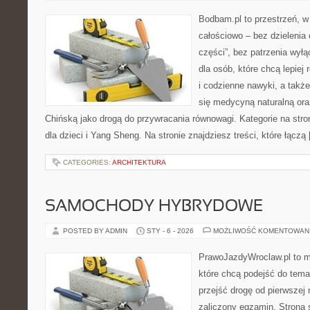
Bodbam.pl to przestrzeń, w 
całościowo – bez dzielenia 
części”, bez patrzenia wyłą
dla osób, które chcą lepiej
i codzienne nawyki, a także 
się medycyną naturalną or
Chińską jako drogą do przywracania równowagi. Kategorie na stro
dla dzieci i Yang Sheng. Na stronie znajdziesz treści, które łączą
CATEGORIES:
ARCHITEKTURA
SAMOCHODY HYBRYDOWE
POSTED BY ADMIN
STY - 6 - 2026
MOŻLIWOŚĆ KOMENTOWAN
PrawoJazdyWroclaw.pl to m
które chcą podejść do tema
przejść drogę od pierwszej 
zaliczony egzamin. Strona 