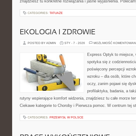
znajdziesz tu konkretne rozwiązania i jasne wyjaśnienia. Polecam
CATEGORIES:
TATUAŻE
EKOLOGIA I ZDROWIE
POSTED BY ADMIN
STY - 7 - 2026
MOŻLIWOŚĆ KOMENTOWAN
Express Optyk to miejsce,
spotyka się z codzienności
poświęcony percepcji wzrok
wzroku – dla osób, które c
oczy, zanim pojawi się dysk
profilaktyka, badania, a tak
rutyny wspierające komfort widzenia, znajdziesz tu całe morze t
Ciekawe kategorie to Choroby i Pierwsza pomoc. W centrum tej st
CATEGORIES:
PRZEMYSŁ W POLSCE