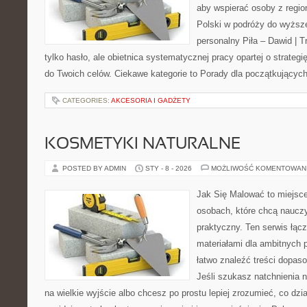
aby wspierać osoby z region
Polski w podróży do wyższe
personalny Piła – Dawid | Tre
tylko hasło, ale obietnica systematycznej pracy opartej o strategię
do Twoich celów. Ciekawe kategorie to Porady dla początkujących
CATEGORIES:
AKCESORIA I GADŻETY
KOSMETYKI NATURALNE
POSTED BY ADMIN
STY - 8 - 2026
MOŻLIWOŚĆ KOMENTOWAN
Jak Się Malować to miejsc
osobach, które chcą naucz
praktyczny. Ten serwis łąc
materiałami dla ambitnych 
łatwo znaleźć treści dopas
Jeśli szukasz natchnienia 
na wielkie wyjście albo chcesz po prostu lepiej zrozumieć, co dzia