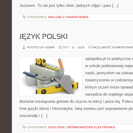
Jeziorem. To nie jest tylko zbiór „ładnych zdjęć i paru […]
CATEGORIES:
BIELIZNA Z CHARAKTEREM
JĘZYK POLSKI
POSTED BY ADMIN
STY - 11 - 2026
MOŻLIWOŚĆ KOMENTOWA
sptopolka.pl to praktyczna
w szkole podstawowej najwa
nauki, pomysłom na ciekaw
towarzyszeniu w codziennym
którym uczeń może sprawdzi
narzędzia do mądrego wspi
dostanie rozwiązania gotowe do użycia na lekcji i poza nią. Pole
Inne języki obce) i Informatyka. Ideą serwisu jest usprawnienie pr
zrozumiały i […]
CATEGORIES:
EKOLOGIA I ZRÓWNOWAŻONA ELEKTRONIKA