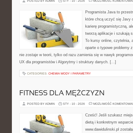
POSTED BY ADMIN
STY - 10 - 2026
MOŻLIWOŚĆ KOMENTOWA
Programista Java to przest
które chcą uczyć się Javy 
karierę programistyczną, ale
tworzą aplikacje i szukaj
To kursy online, czytelnia,
oparte o typowe problemy z
nie zostaje w teorii, tylko od razu zamienia się w nawyk program
UX dla programistów i Algorytmy i struktury danych. […]
CATEGORIES:
CHEMIA WODY I PARAMETRY
FITNESS DLA MĘŻCZYZN
POSTED BY ADMIN
STY - 10 - 2026
MOŻLIWOŚĆ KOMENTOWA
Cześć! Jeśli szukasz miejs
dietą i konkretnym wsparcie
www.dawidulinski.pl został