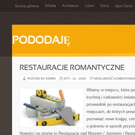
Afryka
Archiwum
Liban
Sorry
Strona główna
Spis Treści
PODODAJĘ
RESTAURACJE ROMANTYCZNE
POSTED BY ADMIN
STY - 11 - 2026
MOŻLIWOŚĆ KOMENTOWA
Witamy w miejscu, które p
kuchnią i ciekawości świata
przewodnik po restauracjac
miejscach, do których prowa
poznawać nowe knajpy, ceni
o jedzeniu w sposób przystęp
Nowości na stronie to Restauracje nad Morzem / Jeziorem i Rest