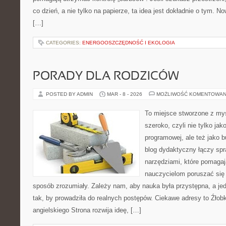
co dzień, a nie tylko na papierze, ta idea jest dokładnie o tym. No
[…]
CATEGORIES:
ENERGOOSZCZĘDNOŚĆ I EKOLOGIA
PORADY DLA RODZICÓW
POSTED BY ADMIN
MAR - 8 - 2026
MOŻLIWOŚĆ KOMENTOWAN
To miejsce stworzone z myś
szeroko, czyli nie tylko jak
programowej, ale też jako 
blog dydaktyczny łączy sp
narzędziami, które pomaga
nauczycielom poruszać się
sposób zrozumiały. Zależy nam, aby nauka była przystępna, a je
tak, by prowadziła do realnych postępów. Ciekawe adresy to Źłobk
angielskiego Strona rozwija ideę, […]