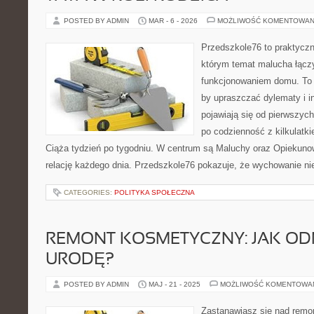
POSTED BY ADMIN
MAR - 6 - 2026
MOŻLIWOŚĆ KOMENTOWAN
Przedszkole76 to praktyczny
którym temat malucha łączy
funkcjonowaniem domu. To 
by upraszczać dylematy i i
pojawiają się od pierwszych
po codzienność z kilkulatk
Ciąża tydzień po tygodniu. W centrum są Maluchy oraz Opiekunowi
relację każdego dnia. Przedszkole76 pokazuje, że wychowanie nie
CATEGORIES:
POLITYKA SPOŁECZNA
REMONT KOSMETYCZNY: JAK O
URODĘ?
POSTED BY ADMIN
MAJ - 21 - 2025
MOŻLIWOŚĆ KOMENTOWA
Zastanawiasz się nad rem