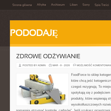
Afryka
Archiwum
Liban
Sorry
Strona główna
Spis Treści
PODODAJĘ
ZDROWE ODŻYWIANIE
POSTED BY ADMIN
MAR - 9 - 2026
MOŻLIWOŚĆ KOMENTOWAN
FoodForce to sklep ketogen
które chcą jeść ketogeniczn
czegoś rezygnują. To miejs
spotykają się z podejście
produkty, które wspierają st
wysokotłuszczowych rozwią
pomagają utrzymać kontrolę „carbsów”. Jeśli szukasz przestrzeni,