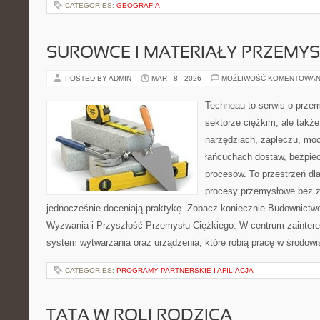
CATEGORIES:
GEOGRAFIA
SUROWCE I MATERIAŁY PRZEMY
POSTED BY ADMIN
MAR - 8 - 2026
MOŻLIWOŚĆ KOMENTOWAN
Techneau to serwis o prze
sektorze ciężkim, ale takż
narzędziach, zapleczu, moc
łańcuchach dostaw, bezpie
procesów. To przestrzeń dl
procesy przemysłowe bez zb
jednocześnie doceniają praktykę. Zobacz koniecznie Budownictwo 
Wyzwania i Przyszłość Przemysłu Ciężkiego. W centrum zaintere
system wytwarzania oraz urządzenia, które robią pracę w środo
CATEGORIES:
PROGRAMY PARTNERSKIE I AFILIACJA
TATA W ROLI RODZICA