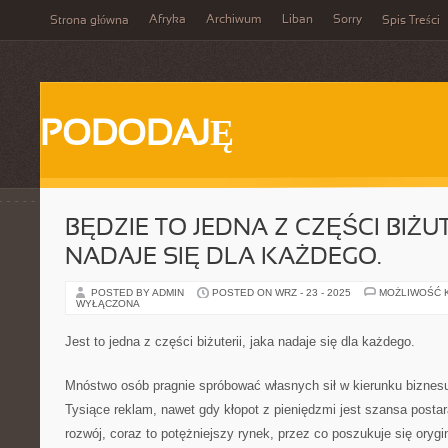
Afryka
Archiwum
Liban
Sorry
Strona główna
Spis Treści
PODODAJĘ
BĘDZIE TO JEDNA Z CZĘŚCI BIŻUT
NADAJE SIĘ DLA KAŻDEGO.
POSTED BY ADMIN
POSTED ON WRZ - 23 - 2025
MOŻLIWOŚĆ 
WYŁĄCZONA
Jest to jedna z części biżuterii, jaka nadaje się dla każdego.
Mnóstwo osób pragnie spróbować własnych sił w kierunku biznes
Tysiące reklam, nawet gdy kłopot z pieniędzmi jest szansa postar
rozwój, coraz to potężniejszy rynek, przez co poszukuje się oryg