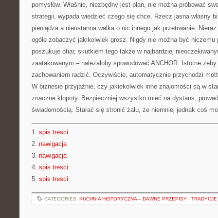
pomysłów. Właśnie, niezbędny jest plan, nie można próbować swoi
strategii, wypada wiedzieć czego się chce. Rzecz jasna własny biz
pieniądza a nieustanna walka o nic innego jak przetrwanie. Nieraz
ogóle zobaczyć jakikolwiek grosz. Nigdy nie można być niczemu
poszukuje ofiar, skutkiem tego także w najbardziej nieoczekiw
zaatakowanym – należałoby spowodować ANCHOR. Istotne żeby w
zachowaniem radzić. Oczywiście, automatycznie przychodzi motto,
W biznesie przyjaźnie, czy jakiekolwiek inne znajomości są w st
znaczne kłopoty. Bezpieczniej wszystko mieć na dystans, prowad
świadomością. Starać się stronić żalu, że niemniej jednak coś mo
1.
spis tresci
2.
nawigacja
3.
nawigacja
4.
spis tresci
5.
spis tresci
CATEGORIES:
KUCHNIA HISTORYCZNA – DAWNE PRZEPISY I TRADYCJE