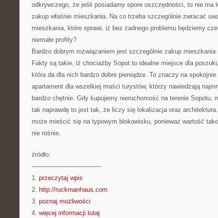
odkrywczego, że jeśli posiadamy spore oszczędności, to nie ma l
zakup właśnie mieszkania. Na co trzeba szczególnie zwracać uwa
mieszkania, które sprawi, iż bez żadnego problemu będziemy czer
niemałe profity?
Bardzo dobrym rozwiązaniem jest szczególnie zakup mieszkania
Fakty są takie, iż chociażby Sopot to idealne miejsce dla poszuk
która da dla nich bardzo dobre pieniądze. To znaczy na spokojni
apartament dla wszelkiej maści turystów, którzy nawiedzają najm
bardzo chętnie. Gdy kupujemy nieruchomość na terenie Sopotu,
tak naprawdę to jest tak, że liczy się lokalizacja oraz architektur
może mieścić się na typowym blokowisku, ponieważ wartość ta
nie rośnie.
źródło:
———————————
1.
przeczytaj wpis
2.
http://ruckmanhaus.com
3.
poznaj możliwości
4.
więcej informacji tutaj