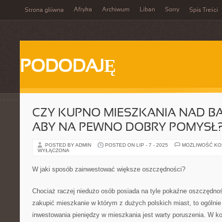
Afryka
Archiwum
Liban
Sorry
Strona główna
Spis Treści
PODODAJĘ
CZY KUPNO MIESZKANIA NAD BA
ABY NA PEWNO DOBRY POMYSŁ
POSTED BY ADMIN
POSTED ON LIP - 7 - 2025
MOŻLIWOŚĆ K
WYŁĄCZONA
W jaki sposób zainwestować większe oszczędności?
Chociaż raczej niedużo osób posiada na tyle pokaźne oszczędno
zakupić mieszkanie w którym z dużych polskich miast, to ogólnie 
inwestowania pieniędzy w mieszkania jest warty poruszenia. W ko