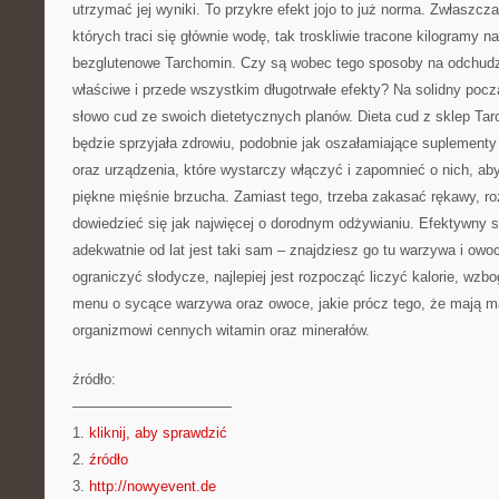
utrzymać jej wyniki. To przykre efekt jojo to już norma. Zwłaszcz
których traci się głównie wodę, tak troskliwie tracone kilogramy 
bezglutenowe Tarchomin. Czy są wobec tego sposoby na odchudz
właściwe i przede wszystkim długotrwałe efekty? Na solidny poc
słowo cud ze swoich dietetycznych planów. Dieta cud z sklep Ta
będzie sprzyjała zdrowiu, podobnie jak oszałamiające suplement
oraz urządzenia, które wystarczy włączyć i zapomnieć o nich, a
piękne mięśnie brzucha. Zamiast tego, trzeba zakasać rękawy, r
dowiedzieć się jak najwięcej o dorodnym odżywianiu. Efektywny
adekwatnie od lat jest taki sam – znajdziesz go tu warzywa i owo
ograniczyć słodycze, najlepiej jest rozpocząć liczyć kalorie, wz
menu o sycące warzywa oraz owoce, jakie prócz tego, że mają mał
organizmowi cennych witamin oraz minerałów.
źródło:
———————————
1.
kliknij, aby sprawdzić
2.
źródło
3.
http://nowyevent.de