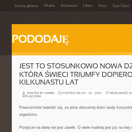
Afryka
Archiwum
Liban
Sorry
Strona główna
Spis Treści
PODODAJĘ
JEST TO STOSUNKOWO NOWA DZ
KTÓRA ŚWIECI TRIUMFY DOPIER
KILKUNASTU LAT
POSTED BY ADMIN
POSTED ON LIP - 10 - 2025
MOŻLIWOŚĆ 
WYŁĄCZONA
Powszechnie twierdzi się, że picie obszernej ilości wody korzyst
organizmu
Przejście na dietę nie jest zawiłe. O wiele trudniej jest już na nie