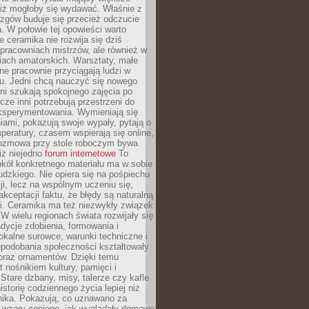
niż mogłoby się wydawać. Właśnie z
azgów buduje się przecież odczucie
a. W połowie tej opowieści warto
 ceramika nie rozwija się dziś
pracowniach mistrzów, ale również w
iach amatorskich. Warsztaty, małe
alne pracownie przyciągają ludzi w
u. Jedni chcą nauczyć się nowego
nni szukają spokojnego zajęcia po
zcze inni potrzebują przestrzeni do
ksperymentowania. Wymieniają się
ami, pokazują swoje wypały, pytają o
mperatury, czasem wspierają się online,
ozmowa przy stole roboczym bywa
iż niejedno
forum internetowe
To
kół konkretnego materiału ma w sobie
udzkiego. Nie opiera się na pośpiechu
cji, lecz na wspólnym uczeniu się,
akceptacji faktu, że błędy są naturalną
i. Ceramika ma też niezwykły związek
W wielu regionach świata rozwijały się
dycje zdobienia, formowania i
okalne surowce, warunki techniczne i
upodobania społeczności kształtowały
oraz ornamentów. Dzięki temu
t nośnikiem kultury, pamięci i
Stare dzbany, misy, talerze czy kafle
istorię codziennego życia lepiej niż
nika. Pokazują, co uznawano za
e wzory ceniono, jak wyglądały domowe