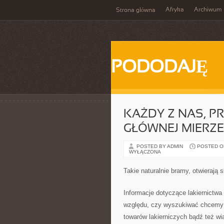
Afryka
Archiwum
Strona główna
PODODAJĘ
KAŻDY Z NAS, PR
GŁÓWNEJ MIERZ
POSTED BY ADMIN
POSTED ON 
WYŁĄCZONA
Takie naturalnie bramy, otwierają 
Informacje dotyczące lakiernictwa
względu, czy wyszukiwać chcemy 
towarów lakierniczych bądź też wia