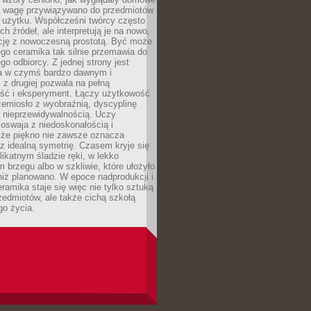
ką wagę przywiązywano do przedmiotów
 użytku. Współcześni twórcy często
ch źródeł, ale interpretują je na nowo,
ycję z nowoczesną prostotą. Być może
ego ceramika tak silnie przemawia do
o odbiorcy. Z jednej strony jest
a w czymś bardzo dawnym i
 z drugiej pozwala na pełną
ość i eksperyment. Łączy użytkowość
zemiosło z wyobraźnią, dyscyplinę
z nieprzewidywalnością. Uczy
, oswaja z niedoskonałością i
 że piękno nie zawsze oznacza
z idealną symetrię. Czasem kryje się
likatnym śladzie ręki, w lekko
m brzegu albo w szkliwie, które ułożyło
 niż planowano. W epoce nadprodukcji i
ramika staje się więc nie tylko sztuką
zedmiotów, ale także cichą szkołą
go życia.