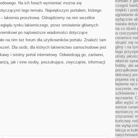
kontakt z gl
hodowego. Na ich forach wymieniać można się
czegoś bardz
miękki i pod
otyczącymi tego tematu. Największym portalem, którego
ugniatanie d
 – lakiernia proszkowa. Odnajdziemy na nim wszelkie
wyłącznie ab
świata dotyku
rzeglądu rynku lakierniczego, przez omówienie głównych
na co dzień 
kiernikowi po najświeższe wiadomości dotyczące
w rzeczywist
ceramice ro
ło na nim też forum dla użytkowników portalu. Znaleźć tam
skupić się na
gliny i na ty
zeń. Dla osób, dla których lakiernictwo samochodowe jest
tego przysp
kawy i istotny portal internetowy. Odwiedzają go, zarówno,
utraty jako
właśnie spraw
nżą, jak i inne osoby, poszukujące, zwyczajnie, informacji
hobby, ale 
porządkowan
dekoracji je
pojawia się
lepienie ręc
suszenie, ew
szkliwienie 
wyzwania. C
albo wyjść z
sensie ceram
wystarczy mi
zrozumieć ma
końcowy rod
nie wyłączni
lekcja w kul
natychmiasto