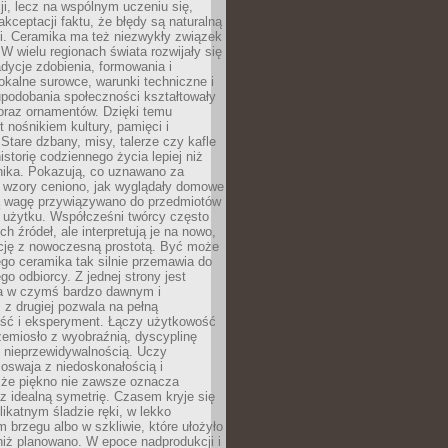
cji, lecz na wspólnym uczeniu się,
akceptacji faktu, że błędy są naturalną
i. Ceramika ma też niezwykły związek
W wielu regionach świata rozwijały się
dycje zdobienia, formowania i
okalne surowce, warunki techniczne i
upodobania społeczności kształtowały
oraz ornamentów. Dzięki temu
t nośnikiem kultury, pamięci i
Stare dzbany, misy, talerze czy kafle
istorię codziennego życia lepiej niż
nika. Pokazują, co uznawano za
e wzory ceniono, jak wyglądały domowe
ką wagę przywiązywano do przedmiotów
 użytku. Współcześni twórcy często
ch źródeł, ale interpretują je na nowo,
ycję z nowoczesną prostotą. Być może
ego ceramika tak silnie przemawia do
o odbiorcy. Z jednej strony jest
a w czymś bardzo dawnym i
 z drugiej pozwala na pełną
ość i eksperyment. Łączy użytkowość
zemiosło z wyobraźnią, dyscyplinę
z nieprzewidywalnością. Uczy
, oswaja z niedoskonałością i
 że piękno nie zawsze oznacza
z idealną symetrię. Czasem kryje się
likatnym śladzie ręki, w lekko
m brzegu albo w szkliwie, które ułożyło
 niż planowano. W epoce nadprodukcji i