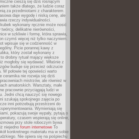
miczne cieszą się dziś rosnącym
niem także dlatego, że ludzie coraz
knią za przedmiotami z charakterem.
asowa daje wygodę i niską cenę, ale
wia rzeczy indywidualności.
ubek wykonany ręcznie może nosić
 twórcy, delikatne nierówności,
nice w szkliwie i formę, która sprawia,
 on czymś więcej niż tylko naczyniem.
ot wpisuje się w codzienność w
gólny. Picie porannej kawy z
ubka, który został wykonany z
to drobny rytuał mający większe
niż mogłoby się wydawać. Właśnie z
azgów buduje się przecież odczucie
a. W połowie tej opowieści warto
 ceramika nie rozwija się dziś
pracowniach mistrzów, ale również w
iach amatorskich. Warsztaty, małe
alne pracownie przyciągają ludzi w
u. Jedni chcą nauczyć się nowego
nni szukają spokojnego zajęcia po
zcze inni potrzebują przestrzeni do
ksperymentowania. Wymieniają się
ami, pokazują swoje wypały, pytają o
mperatury, czasem wspierają się online,
ozmowa przy stole roboczym bywa
iż niejedno
forum internetowe
To
kół konkretnego materiału ma w sobie
udzkiego. Nie opiera się na pośpiechu