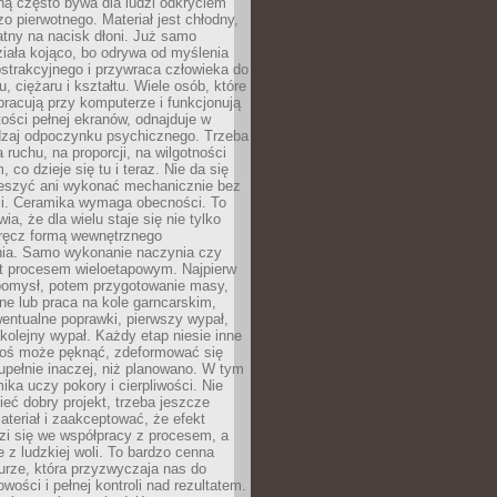
iną często bywa dla ludzi odkryciem
o pierwotnego. Materiał jest chłodny,
atny na nacisk dłoni. Już samo
ziała kojąco, bo odrywa od myślenia
strakcyjnego i przywraca człowieka do
, ciężaru i kształtu. Wiele osób, które
pracują przy komputerze i funkcjonują
ości pełnej ekranów, odnajduje w
dzaj odpoczynku psychicznego. Trzeba
 ruchu, na proporcji, na wilgotności
m, co dzieje się tu i teraz. Nie da się
ieszyć ani wykonać mechanicznie bez
ści. Ceramika wymaga obecności. To
ia, że dla wielu staje się nie tylko
wręcz formą wewnętrznego
ia. Samo wykonanie naczynia czy
st procesem wieloetapowym. Najpierw
 pomysł, potem przygotowanie masy,
zne lub praca na kole garncarskim,
entualne poprawki, pierwszy wypał,
i kolejny wypał. Każdy etap niesie inne
oś może pęknąć, zdeformować się
upełnie inaczej, niż planowano. W tym
ika uczy pokory i cierpliwości. Nie
eć dobry projekt, trzeba jeszcze
teriał i zaakceptować, że efekt
zi się we współpracy z procesem, a
e z ludzkiej woli. To bardzo cenna
turze, która przyzwyczaja nas do
wości i pełnej kontroli nad rezultatem.