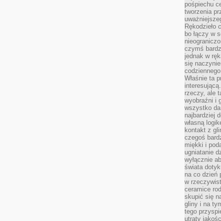
pośpiechu ce
tworzenia pr
uważniejsze
Rękodzieło c
bo łączy w s
nieograniczo
czymś bardz
jednak w ręk
się naczyni
codziennego
Właśnie ta p
interesującą
rzeczy, ale 
wyobraźni i 
wszystko da 
najbardziej 
własną logik
kontakt z gl
czegoś bardz
miękki i pod
ugniatanie d
wyłącznie ab
świata dotyku
na co dzień 
w rzeczywist
ceramice ro
skupić się na
gliny i na ty
tego przysp
utraty jako