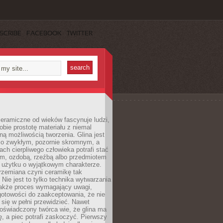
SCRIBE
FACEBOOK
TWITTER
eramiczne od wieków fascynuje ludzi,
obie prostotę materiału z niemal
ną możliwością tworzenia. Glina jest
o zwykłym, pozornie skromnym, a
ach cierpliwego człowieka potrafi stać
em, ozdobą, rzeźbą albo przedmiotem
 użytku o wyjątkowym charakterze.
rzemiana czyni ceramikę tak
. Nie jest to tylko technika wytwarzania
także proces wymagający uwagi,
gotowości do zaakceptowania, że nie
się w pełni przewidzieć. Nawet
doświadczony twórca wie, że glina ma
ę, a piec potrafi zaskoczyć. Pierwszy