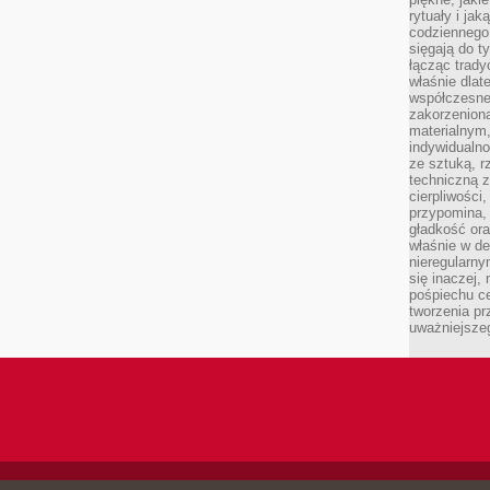
rytuały i ja
codziennego
sięgają do ty
łącząc trad
właśnie dlat
współczesneg
zakorzenion
materialnym,
indywidualn
ze sztuką, r
techniczną 
cierpliwości
przypomina,
gładkość ora
właśnie w de
nieregularny
się inaczej,
pośpiechu ce
tworzenia pr
uważniejsze