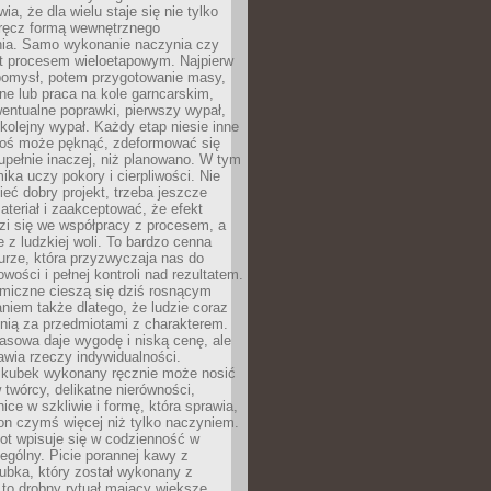
ia, że dla wielu staje się nie tylko
wręcz formą wewnętrznego
ia. Samo wykonanie naczynia czy
st procesem wieloetapowym. Najpierw
 pomysł, potem przygotowanie masy,
zne lub praca na kole garncarskim,
entualne poprawki, pierwszy wypał,
i kolejny wypał. Każdy etap niesie inne
oś może pęknąć, zdeformować się
upełnie inaczej, niż planowano. W tym
ika uczy pokory i cierpliwości. Nie
eć dobry projekt, trzeba jeszcze
teriał i zaakceptować, że efekt
zi się we współpracy z procesem, a
e z ludzkiej woli. To bardzo cenna
turze, która przyzwyczaja nas do
wości i pełnej kontroli nad rezultatem.
miczne cieszą się dziś rosnącym
niem także dlatego, że ludzie coraz
knią za przedmiotami z charakterem.
asowa daje wygodę i niską cenę, ale
wia rzeczy indywidualności.
ubek wykonany ręcznie może nosić
 twórcy, delikatne nierówności,
nice w szkliwie i formę, która sprawia,
 on czymś więcej niż tylko naczyniem.
ot wpisuje się w codzienność w
gólny. Picie porannej kawy z
ubka, który został wykonany z
to drobny rytuał mający większe