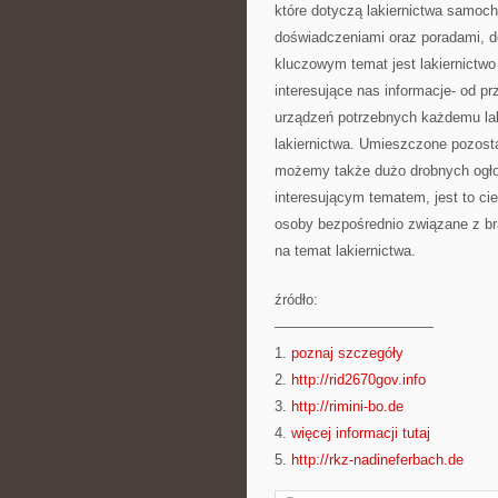
które dotyczą lakiernictwa samoc
doświadczeniami oraz poradami, d
kluczowym temat jest lakiernictwo
interesujące nas informacje- od p
urządzeń potrzebnych każdemu la
lakiernictwa. Umieszczone pozosta
możemy także dużo drobnych ogłos
interesującym tematem, jest to cie
osoby bezpośrednio związane z bra
na temat lakiernictwa.
źródło:
———————————
1.
poznaj szczegóły
2.
http://rid2670gov.info
3.
http://rimini-bo.de
4.
więcej informacji tutaj
5.
http://rkz-nadineferbach.de