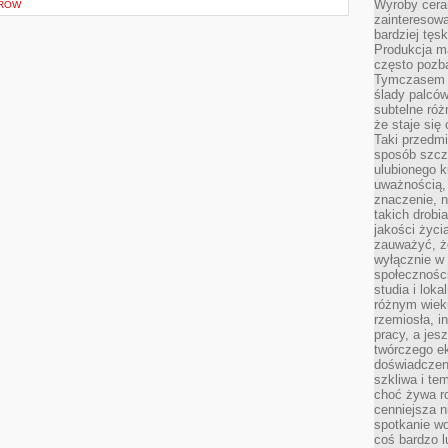
Wyroby cera
ERÓW
zainteresowa
bardziej tęs
Produkcja m
często pozba
Tymczasem k
ślady palców
subtelne róż
że staje się
Taki przedmi
sposób szcze
ulubionego k
uważnością, 
znaczenie, 
takich drobi
jakości życi
zauważyć, że
wyłącznie w 
społecznośc
studia i lok
różnym wiek
rzemiosła, i
pracy, a jes
twórczego e
doświadczeni
szkliwa i te
choć żywa r
cenniejsza n
spotkanie wo
coś bardzo l