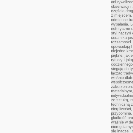
ani rywaliza
obserwacji i 
częścią drog
z miejscem. 
odmienne tra
wypalania. L
estetyczne 
styl naczyń 
ceramika jes
tożsamości. 
opowiadają h
niejedna kro
piękne, jaki
rytuały i ja
codziennego
sięgają do ty
łącząc trad
właśnie dlat
współczesneg
zakorzenion
materialnym,
indywidualn
ze sztuką, r
techniczną 
cierpliwości
przypomina,
gładkość ora
właśnie w de
nieregularny
się inaczej,