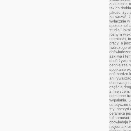
znaczenie, 
takich drobi
jakości życi
zauważyć, że
wyłącznie w 
społecznośc
studia i lok
różnym wiek
rzemiosła, i
pracy, a jes
twórczego e
doświadczeni
szkliwa i te
choć żywa r
cenniejsza n
spotkanie wo
coś bardzo l
ani rywaliza
obserwacji i 
częścią drog
z miejscem. 
odmienne tra
wypalania. L
estetyczne 
styl naczyń 
ceramika jes
tożsamości. 
opowiadają h
niejedna kro
piękne, jaki