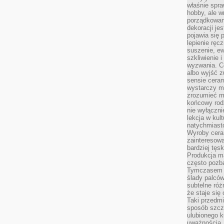
właśnie spraw
hobby, ale 
porządkowan
dekoracji je
pojawia się
lepienie ręc
suszenie, ew
szkliwienie 
wyzwania. C
albo wyjść z
sensie ceram
wystarczy mi
zrozumieć ma
końcowy rod
nie wyłączni
lekcja w kul
natychmiasto
Wyroby cera
zainteresowa
bardziej tęs
Produkcja m
często pozba
Tymczasem k
ślady palców
subtelne róż
że staje się
Taki przedmi
sposób szcze
ulubionego k
uważnością, 