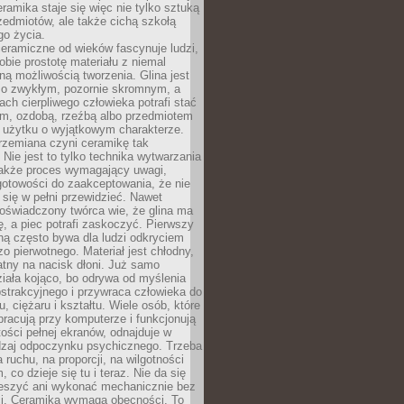
ramika staje się więc nie tylko sztuką
zedmiotów, ale także cichą szkołą
go życia.
eramiczne od wieków fascynuje ludzi,
obie prostotę materiału z niemal
ną możliwością tworzenia. Glina jest
o zwykłym, pozornie skromnym, a
ach cierpliwego człowieka potrafi stać
em, ozdobą, rzeźbą albo przedmiotem
 użytku o wyjątkowym charakterze.
rzemiana czyni ceramikę tak
. Nie jest to tylko technika wytwarzania
także proces wymagający uwagi,
gotowości do zaakceptowania, że nie
się w pełni przewidzieć. Nawet
doświadczony twórca wie, że glina ma
ę, a piec potrafi zaskoczyć. Pierwszy
iną często bywa dla ludzi odkryciem
o pierwotnego. Materiał jest chłodny,
atny na nacisk dłoni. Już samo
ziała kojąco, bo odrywa od myślenia
strakcyjnego i przywraca człowieka do
, ciężaru i kształtu. Wiele osób, które
pracują przy komputerze i funkcjonują
ości pełnej ekranów, odnajduje w
dzaj odpoczynku psychicznego. Trzeba
 ruchu, na proporcji, na wilgotności
m, co dzieje się tu i teraz. Nie da się
ieszyć ani wykonać mechanicznie bez
ści. Ceramika wymaga obecności. To