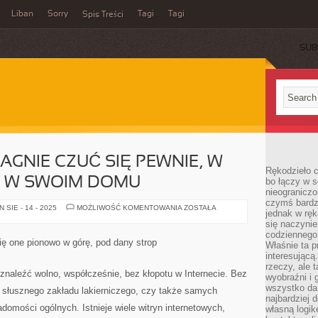
Liban
Sorry
Tagi
Tagi
Spis Treści
SUB
AGNIE CZUĆ SIĘ PEWNIE, W
Rękodzieło c
E W SWOIM DOMU
bo łączy w s
nieograniczo
czymś bardz
KAŻDY
SIE - 14 - 2025
MOŻLIWOŚĆ KOMENTOWANIA
ZOSTAŁA
jednak w ręk
Z
NAS,
się naczyni
PRAGNIE
codziennego
CZUĆ
się one pionowo w górę, pod dany strop
Właśnie ta p
SIĘ
PEWNIE,
interesującą
W
rzeczy, ale 
GŁÓWNEJ
 znaleźć wolno, współcześnie, bez kłopotu w Internecie. Bez
wyobraźni i 
MIERZE
W
wszystko da 
słusznego zakładu lakierniczego, czy także samych
SWOIM
najbardziej 
DOMU
domości ogólnych. Istnieje wiele witryn internetowych,
własną logik