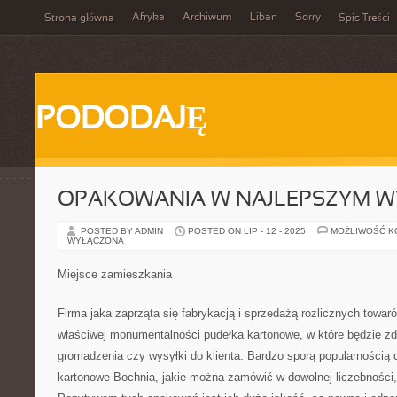
Afryka
Archiwum
Liban
Sorry
Strona główna
Spis Treści
PODODAJĘ
OPAKOWANIA W NAJLEPSZYM W
POSTED BY ADMIN
POSTED ON LIP - 12 - 2025
MOŻLIWOŚĆ 
WYŁĄCZONA
Miejsce zamieszkania
Firma jaka zaprząta się fabrykacją i sprzedażą rozlicznych towar
właściwej monumentalności pudełka kartonowe, w które będzie zd
gromadzenia czy wysyłki do klienta. Bardzo sporą popularnością 
kartonowe Bochnia, jakie można zamówić w dowolnej liczebności, w