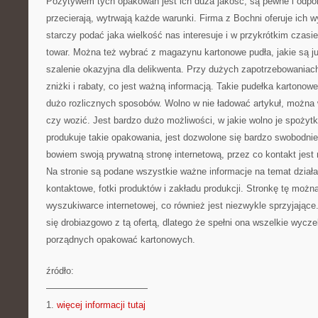
Pozytywem tych opakowań jest ich duża jakość, są pewne i odporn
przecierają, wytrwają każde warunki. Firma z Bochni oferuje ich 
starczy podać jaka wielkość nas interesuje i w przykrótkim cza
towar. Można też wybrać z magazynu kartonowe pudła, jakie są ju
szalenie okazyjna dla delikwenta. Przy dużych zapotrzebowaniach
zniżki i rabaty, co jest ważną informacją. Takie pudełka karton
dużo rozlicznych sposobów. Wolno w nie ładować artykuł, można
czy wozić. Jest bardzo dużo możliwości, w jakie wolno je spożytk
produkuje takie opakowania, jest dozwolone się bardzo swobodni
bowiem swoją prywatną stronę internetową, przez co kontakt jest
Na stronie są podane wszystkie ważne informacje na temat działal
kontaktowe, fotki produktów i zakładu produkcji. Stronkę tę możn
wyszukiwarce internetowej, co również jest niezwykle sprzyjają
się drobiazgowo z tą ofertą, dlatego że spełni ona wszelkie wycze
porządnych opakować kartonowych.
źródło:
———————————
1.
więcej informacji tutaj