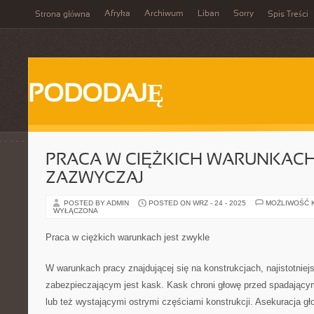
Afryka
Archiwum
Liban
Sorry
Strona główna
Spis Treści
PODODAJĘ
PRACA W CIĘŻKICH WARUNKACH
ZAZWYCZAJ
POSTED BY ADMIN
POSTED ON WRZ - 24 - 2025
MOŻLIWOŚĆ 
WYŁĄCZONA
Praca w ciężkich warunkach jest zwykle
W warunkach pracy znajdującej się na konstrukcjach, najistotni
zabezpieczającym jest kask. Kask chroni głowę przed spadający
lub też wystającymi ostrymi częściami konstrukcji. Asekuracja gł