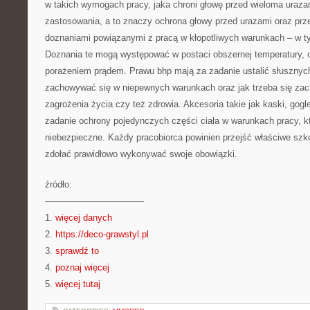
w takich wymogach pracy, jaka chroni głowę przed wieloma uraz
zastosowania, a to znaczy ochrona głowy przed urazami oraz pr
doznaniami powiązanymi z pracą w kłopotliwych warunkach – w t
Doznania te mogą występować w postaci obszernej temperatury, o
porażeniem prądem. Prawu bhp mają za zadanie ustalić słusznych 
zachowywać się w niepewnych warunkach oraz jak trzeba się za
zagrożenia życia czy też zdrowia. Akcesoria takie jak kaski, gogl
zadanie ochrony pojedynczych części ciała w warunkach pracy, kt
niebezpieczne. Każdy pracobiorca powinien przejść właściwe szk
zdołać prawidłowo wykonywać swoje obowiązki.
źródło:
———————————
1.
więcej danych
2.
https://deco-grawstyl.pl
3.
sprawdź to
4.
poznaj więcej
5.
więcej tutaj