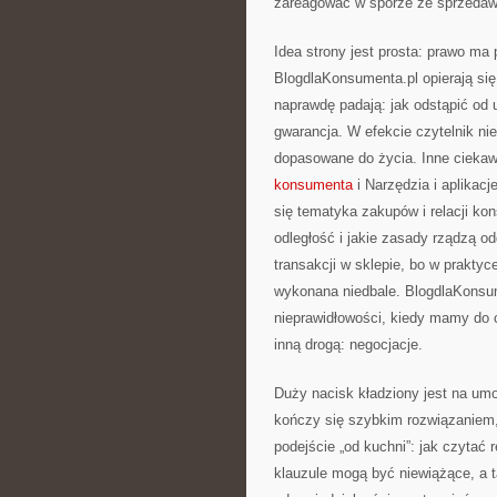
zareagować w sporze ze sprzedawc
Idea strony jest prosta: prawo ma 
BlogdlaKonsumenta.pl opierają się
naprawdę padają: jak odstąpić od 
gwarancja. W efekcie czytelnik ni
dopasowane do życia. Inne ciekaw
konsumenta
i Narzędzia i aplikac
się tematyka zakupów i relacji ko
odległość i jakie zasady rządzą 
transakcji w sklepie, bo w prakty
wykonana niedbale. BlogdlaKonsume
nieprawidłowości, kiedy mamy do c
inną drogą: negocjacje.
Duży nacisk kładziony jest na umo
kończy się szybkim rozwiązaniem,
podejście „od kuchni”: jak czytać
klauzule mogą być niewiążące, a t