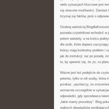
wielu sytuacjach kluczowe jest tem
się utracone możliwości. Zamiast 
trzymaj się faktów, proś o odpowie
Osobną wartością BlogdlaKonsume
pozwala czytelnikowi wchodzić w p
potem warianty, a na końcu prakt
dla osób, które dopiero zaczynają 
którzy mają konkretny problem i s
jak do instrukcji: raz po poradę,
to, by upewnić się, że „to, co plan
Ważne jest też podejście do czytel
petenta, tylko w roli osoby, która
przekaz: „wystarczy, że zrozumies
wzmacnia szczególnie w sytuacjach
odpowiedzi, gdy sprzedawca twierdz
„takie mamy procedury”. Blog poka
realnych obowiązków wynikających