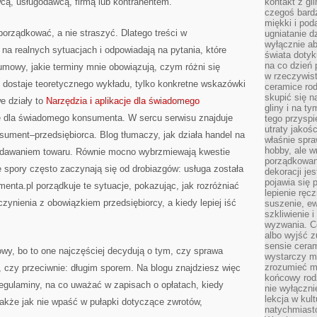
ą, usługodawcą, firmą lub kontrahentem.
kontakt z gl
czegoś bardz
miękki i pod
porządkować, a nie straszyć. Dlatego treści w
ugniatanie d
wyłącznie ab
 na realnych sytuacjach i odpowiadają na pytania, które
świata dotyku
na co dzień 
umowy, jakie terminy mnie obowiązują, czym różni się
w rzeczywist
e dostaje teoretycznego wykładu, tylko konkretne wskazówki
ceramice ro
skupić się na
e działy to
Narzędzia i aplikacje dla świadomego
gliny i na ty
je dla świadomego konsumenta. W sercu serwisu znajduje
tego przysp
utraty jako
nsument–przedsiębiorca. Blog tłumaczy, jak działa handel na
właśnie spraw
hobby, ale 
oddawaniem towaru. Równie mocno wybrzmiewają kwestie
porządkowan
ce spory często zaczynają się od drobiazgów: usługa została
dekoracji je
pojawia się
nta.pl porządkuje te sytuacje, pokazując, jak rozróżniać
lepienie ręc
zynienia z obowiązkiem przedsiębiorcy, a kiedy lepiej iść
suszenie, ew
szkliwienie 
wyzwania. C
albo wyjść z
sensie ceram
wy, bo to one najczęściej decydują o tym, czy sprawa
wystarczy mi
zrozumieć ma
 czy przeciwnie: długim sporem. Na blogu znajdziesz więc
końcowy rod
 regulaminy, na co uważać w zapisach o opłatach, kiedy
nie wyłączni
lekcja w kul
akże jak nie wpaść w pułapki dotyczące zwrotów,
natychmiasto