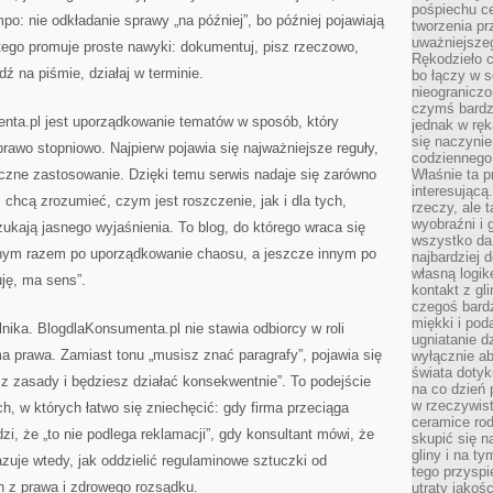
pośpiechu ce
po: nie odkładanie sprawy „na później”, bo później pojawiają
tworzenia pr
uważniejsze
tego promuje proste nawyki: dokumentuj, pisz rzeczowo,
Rękodzieło c
dź na piśmie, działaj w terminie.
bo łączy w s
nieograniczo
czymś bardz
nta.pl jest uporządkowanie tematów w sposób, który
jednak w ręk
się naczyni
rawo stopniowo. Najpierw pojawia się najważniejsze reguły,
codziennego
yczne zastosowanie. Dzięki temu serwis nadaje się zarówno
Właśnie ta p
interesującą
i chcą zrozumieć, czym jest roszczenie, jak i dla tych,
rzeczy, ale 
wyobraźni i 
zukają jasnego wyjaśnienia. To blog, do którego wraca się
wszystko da 
 innym razem po uporządkowanie chaosu, a jeszcze innym po
najbardziej 
własną logik
uję, ma sens”.
kontakt z gl
czegoś bardz
miękki i pod
nika. BlogdlaKonsumenta.pl nie stawia odbiorcy w roli
ugniatanie d
 ma prawa. Zamiast tonu „musisz znać paragrafy”, pojawia się
wyłącznie ab
świata dotyku
z zasady i będziesz działać konsekwentnie”. To podejście
na co dzień 
w rzeczywist
, w których łatwo się zniechęcić: gdy firma przeciąga
ceramice ro
i, że „to nie podlega reklamacji”, gdy konsultant mówi, że
skupić się na
gliny i na ty
zuje wtedy, jak oddzielić regulaminowe sztuczki od
tego przysp
 z prawa i zdrowego rozsądku.
utraty jako