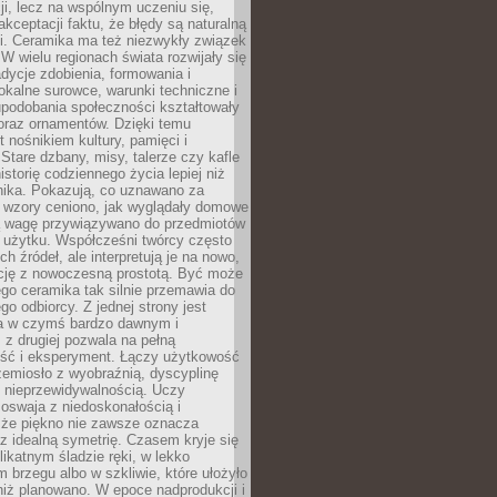
cji, lecz na wspólnym uczeniu się,
akceptacji faktu, że błędy są naturalną
i. Ceramika ma też niezwykły związek
W wielu regionach świata rozwijały się
dycje zdobienia, formowania i
okalne surowce, warunki techniczne i
upodobania społeczności kształtowały
oraz ornamentów. Dzięki temu
t nośnikiem kultury, pamięci i
Stare dzbany, misy, talerze czy kafle
istorię codziennego życia lepiej niż
nika. Pokazują, co uznawano za
e wzory ceniono, jak wyglądały domowe
ką wagę przywiązywano do przedmiotów
 użytku. Współcześni twórcy często
ch źródeł, ale interpretują je na nowo,
ycję z nowoczesną prostotą. Być może
ego ceramika tak silnie przemawia do
o odbiorcy. Z jednej strony jest
a w czymś bardzo dawnym i
 z drugiej pozwala na pełną
ość i eksperyment. Łączy użytkowość
zemiosło z wyobraźnią, dyscyplinę
z nieprzewidywalnością. Uczy
, oswaja z niedoskonałością i
 że piękno nie zawsze oznacza
z idealną symetrię. Czasem kryje się
likatnym śladzie ręki, w lekko
m brzegu albo w szkliwie, które ułożyło
 niż planowano. W epoce nadprodukcji i