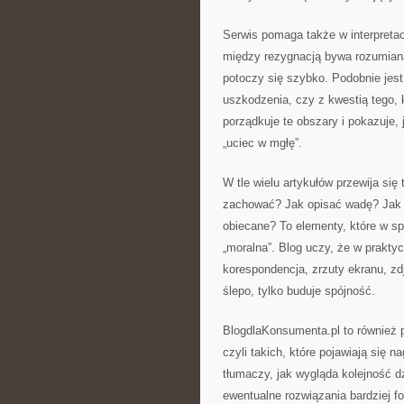
Serwis pomaga także w interpretac
między rezygnacją bywa rozumiana
potoczy się szybko. Podobnie jes
uszkodzenia, czy z kwestią tego,
porządkuje te obszary i pokazuje, 
„uciec w mgłę”.
W tle wielu artykułów przewija si
zachować? Jak opisać wadę? Jak z
obiecane? To elementy, które w s
„moralna”. Blog uczy, że w prakty
korespondencja, zrzuty ekranu, zdj
ślepo, tylko buduje spójność.
BlogdlaKonsumenta.pl to również p
czyli takich, które pojawiają się n
tłumaczy, jak wygląda kolejność d
ewentualne rozwiązania bardziej fo