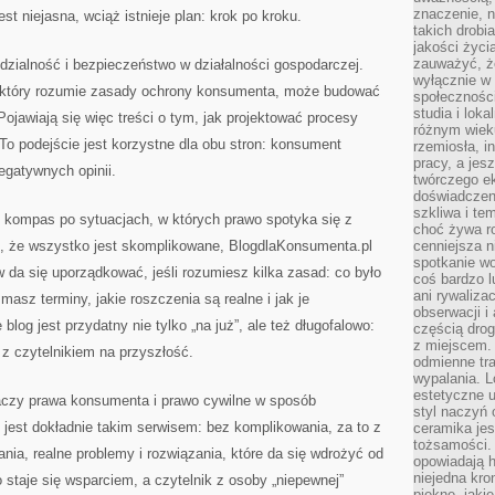
znaczenie, 
est niejasna, wciąż istnieje plan: krok po kroku.
takich drobi
jakości życi
zauważyć, że
zialność i bezpieczeństwo w działalności gospodarczej.
wyłącznie w 
, który rozumie zasady ochrony konsumenta, może budować
społecznośc
studia i lok
ojawiają się więc treści o tym, jak projektować procesy
różnym wiek
 To podejście jest korzystne dla obu stron: konsument
rzemiosła, i
pracy, a jes
egatywnych opinii.
twórczego e
doświadczeni
szkliwa i te
 kompas po sytuacjach, w których prawo spotyka się z
choć żywa r
, że wszystko jest skomplikowane, BlogdlaKonsumenta.pl
cenniejsza n
spotkanie wo
da się uporządkować, jeśli rozumiesz kilka zasad: co było
coś bardzo l
ani rywaliza
 masz terminy, jakie roszczenia są realne i jak je
obserwacji i 
blog jest przydatny nie tylko „na już”, ale też długofalowo:
częścią drog
z miejscem. 
 z czytelnikiem na przyszłość.
odmienne tra
wypalania. L
estetyczne 
maczy prawa konsumenta i prawo cywilne w sposób
styl naczyń 
jest dokładnie takim serwisem: bez komplikowania, za to z
ceramika jes
tożsamości. 
ia, realne problemy i rozwiązania, które da się wdrożyć od
opowiadają h
niejedna kro
o staje się wsparciem, a czytelnik z osoby „niepewnej”
piękne, jaki