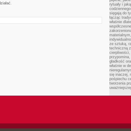
ziałać.
rytuały i ja
codziennego
sięgają do ty
łącząc trad
właśnie dlat
współczesneg
zakorzenion
materialnym,
indywidualn
ze sztuką, r
techniczną 
cierpliwości
przypomina,
gładkość ora
właśnie w de
nieregularny
się inaczej,
pośpiechu ce
tworzenia pr
uważniejsze