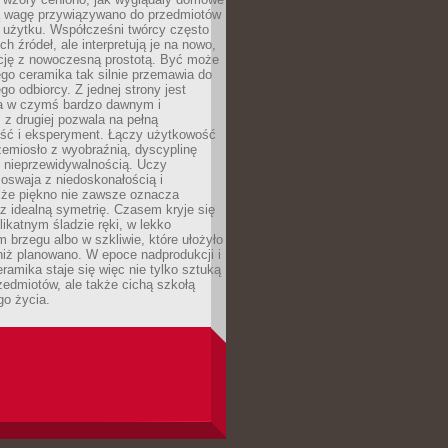
ką wagę przywiązywano do przedmiotów
 użytku. Współcześni twórcy często
ch źródeł, ale interpretują je na nowo,
ycję z nowoczesną prostotą. Być może
ego ceramika tak silnie przemawia do
o odbiorcy. Z jednej strony jest
a w czymś bardzo dawnym i
 z drugiej pozwala na pełną
ość i eksperyment. Łączy użytkowość
zemiosło z wyobraźnią, dyscyplinę
z nieprzewidywalnością. Uczy
, oswaja z niedoskonałością i
 że piękno nie zawsze oznacza
z idealną symetrię. Czasem kryje się
likatnym śladzie ręki, w lekko
m brzegu albo w szkliwie, które ułożyło
 niż planowano. W epoce nadprodukcji i
ramika staje się więc nie tylko sztuką
zedmiotów, ale także cichą szkołą
go życia.