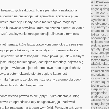
ani rywaliza
obserwacji i 
częścią drog
 bezpiecznych zakupów. To nie jest strona nastawiona
z miejscem. 
le również na prewencję: jak sprawdzać sprzedawcę, jak
odmienne tra
wypalania. L
zumieć promocje i kiedy hasła marketingowe mogą być
estetyczne 
styl naczyń 
a to budowanie nawyków, które oszczędzają stres: czytanie
ceramika jes
rdzeń, zapisywanie korespondencji, pilnowanie terminów.
tożsamości. 
opowiadają h
niejedna kro
wnież tematy, które łączą prawo konsumenckie z szerszym
piękne, jaki
rytuały i ja
egocjacje, a także sytuacje na styku z prawem autorskim.
codziennego
 w jednym wąskim korytarzu, tylko pokazuje, jak w realnym
sięgają do ty
łącząc trad
jesz usługę marketingową, dostajesz materiały, pojawia się
właśnie dlat
współczesneg
 projekt, wykonanie jest nieterminowe, a do tego dochodzi
zakorzenion
owę, a potem okazuje się, że zapis o karze jest
materialnym,
indywidualn
y miks” sprawia, że blog jest użyteczny zarówno dla osób
ze sztuką, r
 które chcą działać bezpiecznie.
techniczną 
cierpliwości
przypomina,
obra wiedza prawna to nie „spryt”, tylko orientacja. Blog
gładkość ora
właśnie w de
mowie ze sprzedawcą czy usługodawcą: jak zadawać
nieregularny
się inaczej,
anie, jak reagować na typowe wymówki. Pokazuje też, że w