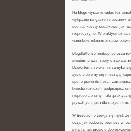
Na blogu wyraźnie widać też temat
wyłącznie na gaszenie pożarów, a
oceniać koszty dodatkowe, jak ro
nieprecyzyjne. W praktyce oznacz
warunków, robienie zrzutów potwie
BlogdlaKonsumenta.pl porusza ró
światem prawa: spory o zapłatę, n
Dzięki temu serwis nie zamyka się
życiu problemy się mieszają: kupu
spór o prawa do treści; zamawiasz
kwestia rozliczeń; podpisujesz um
nieproporcjonalny. Taki „praktyczn
prywatnych, jak i dla małych firm,
W treściach przewija się myśl, że d
uczy, jak budować pewność w roz
pytania, jak prosić o doprecyzow