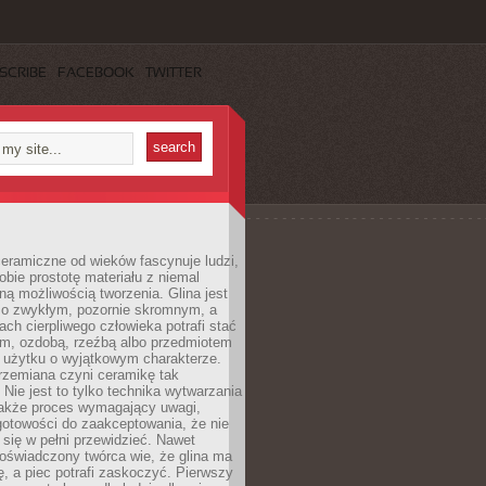
SCRIBE
FACEBOOK
TWITTER
eramiczne od wieków fascynuje ludzi,
obie prostotę materiału z niemal
ną możliwością tworzenia. Glina jest
o zwykłym, pozornie skromnym, a
ach cierpliwego człowieka potrafi stać
em, ozdobą, rzeźbą albo przedmiotem
 użytku o wyjątkowym charakterze.
rzemiana czyni ceramikę tak
. Nie jest to tylko technika wytwarzania
także proces wymagający uwagi,
gotowości do zaakceptowania, że nie
się w pełni przewidzieć. Nawet
doświadczony twórca wie, że glina ma
ę, a piec potrafi zaskoczyć. Pierwszy