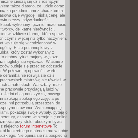
miczne cieszą się dziś rosnącym
niem także dlatego, że ludzie coraz
knią za przedmiotami z charakterem.
asowa daje wygodę i niską cenę, ale
wia rzeczy indywidualności.
ubek wykonany ręcznie może nosić
 twórcy, delikatne nierówności,
nice w szkliwie i formę, która sprawia,
 on czymś więcej niż tylko naczyniem.
ot wpisuje się w codzienność w
gólny. Picie porannej kawy z
ubka, który został wykonany z
to drobny rytuał mający większe
niż mogłoby się wydawać. Właśnie z
azgów buduje się przecież odczucie
a. W połowie tej opowieści warto
 ceramika nie rozwija się dziś
pracowniach mistrzów, ale również w
iach amatorskich. Warsztaty, małe
alne pracownie przyciągają ludzi w
u. Jedni chcą nauczyć się nowego
nni szukają spokojnego zajęcia po
zcze inni potrzebują przestrzeni do
ksperymentowania. Wymieniają się
ami, pokazują swoje wypały, pytają o
mperatury, czasem wspierają się online,
ozmowa przy stole roboczym bywa
iż niejedno
forum internetowe
To
kół konkretnego materiału ma w sobie
udzkiego. Nie opiera się na pośpiechu