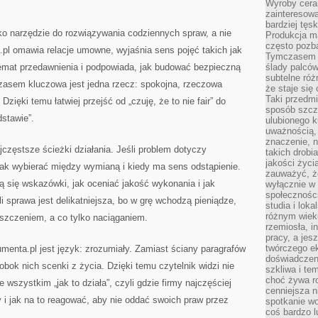
Wyroby cera
zainteresowa
bardziej tęs
ko narzędzie do rozwiązywania codziennych spraw, a nie
Produkcja m
często pozba
.pl omawia relacje umowne, wyjaśnia sens pojęć takich jak
Tymczasem k
temat przedawnienia i podpowiada, jak budować bezpieczną
ślady palców
subtelne róż
 czasem kluczowa jest jedna rzecz: spokojna, rzeczowa
że staje się
Taki przedmi
zięki temu łatwiej przejść od „czuję, że to nie fair” do
sposób szcze
dstawie”.
ulubionego k
uważnością, 
znaczenie, 
jczęstsze ścieżki działania. Jeśli problem dotyczy
takich drobi
jakości życi
jak wybierać między wymianą i kiedy ma sens odstąpienie.
zauważyć, że
ą się wskazówki, jak oceniać jakość wykonania i jak
wyłącznie w 
społecznośc
i sprawa jest delikatniejsza, bo w grę wchodzą pieniądze,
studia i lok
różnym wiek
oszczeniem, a co tylko naciąganiem.
rzemiosła, i
pracy, a jes
twórczego e
nta.pl jest język: zrozumiały. Zamiast ściany paragrafów
doświadczeni
obok nich scenki z życia. Dzięki temu czytelnik widzi nie
szkliwa i te
choć żywa r
de wszystkim „jak to działa”, czyli gdzie firmy najczęściej
cenniejsza n
i jak na to reagować, aby nie oddać swoich praw przez
spotkanie wo
coś bardzo l