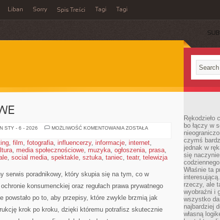
Liban
Sorry
Tagi
Tagi
Spis Treści
SUB
WE
Rękodzieło c
bo łączy w s
PRAWO
 STY - 6 - 2026
MOŻLIWOŚĆ KOMENTOWANIA
ZOSTAŁA
nieograniczo
SPADKOWE
czymś bardz
ting
,
film
,
fotografia
,
influencerzy
,
informacje
,
internet
,
jednak w ręk
ltura
,
media społecznościowe
,
muzyka
,
ogłoszenia
,
prasa
,
się naczyni
ale
,
social media
,
spektakle
,
sztuka
,
taniec
,
teatr
,
telewizja
codziennego
Właśnie ta p
 serwis poradnikowy, który skupia się na tym, co w
interesującą
rzeczy, ale 
: ochronie konsumenckiej oraz regułach prawa prywatnego
wyobraźni i 
 powstało po to, aby przepisy, które zwykle brzmią jak
wszystko da 
najbardziej 
rukcję krok po kroku, dzięki któremu potrafisz skutecznie
własną logik