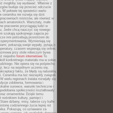
niż mogłoby się wydawać. Właśnie z
azgów buduje się przecież odczucie
a. W połowie tej opowieści warto
 ceramika nie rozwija się dziś
pracowniach mistrzów, ale również w
iach amatorskich. Warsztaty, małe
alne pracownie przyciągają ludzi w
u. Jedni chcą nauczyć się nowego
nni szukają spokojnego zajęcia po
zcze inni potrzebują przestrzeni do
ksperymentowania. Wymieniają się
ami, pokazują swoje wypały, pytają o
mperatury, czasem wspierają się online,
ozmowa przy stole roboczym bywa
iż niejedno
forum internetowe
To
kół konkretnego materiału ma w sobie
udzkiego. Nie opiera się na pośpiechu
cji, lecz na wspólnym uczeniu się,
akceptacji faktu, że błędy są naturalną
i. Ceramika ma też niezwykły związek
W wielu regionach świata rozwijały się
dycje zdobienia, formowania i
okalne surowce, warunki techniczne i
upodobania społeczności kształtowały
oraz ornamentów. Dzięki temu
t nośnikiem kultury, pamięci i
Stare dzbany, misy, talerze czy kafle
istorię codziennego życia lepiej niż
nika. Pokazują, co uznawano za
e wzory ceniono, jak wyglądały domowe