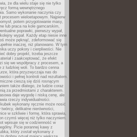
ia, że dla wielu staje się nie tylko
wręcz formą wewnętrznego
ia. Samo wykonanie naczynia czy
st procesem wieloetapowym. Najpierw
 pomysł, potem przygotowanie masy,
zne lub praca na kole garncarskim,
entualne poprawki, pierwszy wypał,
i kolejny wypał. Każdy etap niesie inne
oś może pęknąć, zdeformować się
upełnie inaczej, niż planowano. W tym
ika uczy pokory i cierpliwości. Nie
eć dobry projekt, trzeba jeszcze
teriał i zaakceptować, że efekt
zi się we współpracy z procesem, a
e z ludzkiej woli. To bardzo cenna
turze, która przyzwyczaja nas do
wości i pełnej kontroli nad rezultatem.
miczne cieszą się dziś rosnącym
niem także dlatego, że ludzie coraz
knią za przedmiotami z charakterem.
asowa daje wygodę i niską cenę, ale
wia rzeczy indywidualności.
ubek wykonany ręcznie może nosić
 twórcy, delikatne nierówności,
nice w szkliwie i formę, która sprawia,
 on czymś więcej niż tylko naczyniem.
ot wpisuje się w codzienność w
gólny. Picie porannej kawy z
ubka, który został wykonany z
to drobny rytuał mający większe