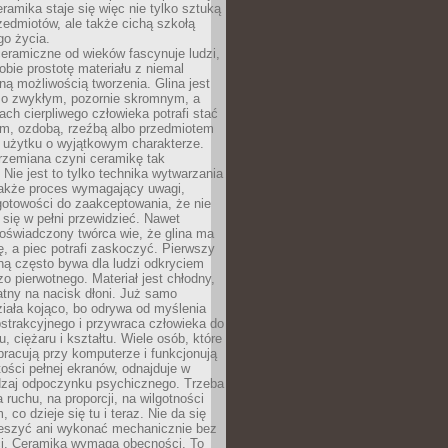
ramika staje się więc nie tylko sztuką
zedmiotów, ale także cichą szkołą
go życia.
eramiczne od wieków fascynuje ludzi,
obie prostotę materiału z niemal
ną możliwością tworzenia. Glina jest
o zwykłym, pozornie skromnym, a
ach cierpliwego człowieka potrafi stać
em, ozdobą, rzeźbą albo przedmiotem
 użytku o wyjątkowym charakterze.
rzemiana czyni ceramikę tak
. Nie jest to tylko technika wytwarzania
także proces wymagający uwagi,
gotowości do zaakceptowania, że nie
się w pełni przewidzieć. Nawet
doświadczony twórca wie, że glina ma
ę, a piec potrafi zaskoczyć. Pierwszy
iną często bywa dla ludzi odkryciem
o pierwotnego. Materiał jest chłodny,
atny na nacisk dłoni. Już samo
ziała kojąco, bo odrywa od myślenia
strakcyjnego i przywraca człowieka do
, ciężaru i kształtu. Wiele osób, które
pracują przy komputerze i funkcjonują
ości pełnej ekranów, odnajduje w
dzaj odpoczynku psychicznego. Trzeba
 ruchu, na proporcji, na wilgotności
m, co dzieje się tu i teraz. Nie da się
ieszyć ani wykonać mechanicznie bez
ści. Ceramika wymaga obecności. To