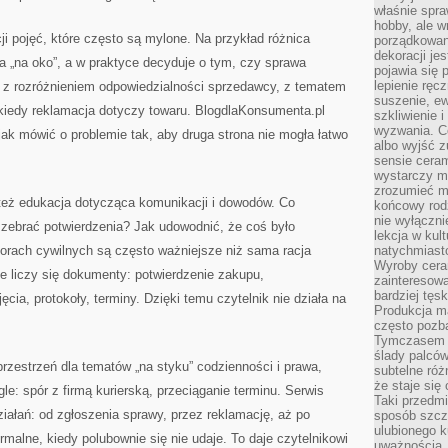
właśnie spraw
hobby, ale 
ji pojęć, które często są mylone. Na przykład różnica
porządkowan
dekoracji je
 „na oko”, a w praktyce decyduje o tym, czy sprawa
pojawia się
lepienie ręc
t z rozróżnieniem odpowiedzialności sprzedawcy, z tematem
suszenie, ew
 kiedy reklamacja dotyczy towaru. BlogdlaKonsumenta.pl
szkliwienie 
wyzwania. C
jak mówić o problemie tak, aby druga strona nie mogła łatwo
albo wyjść z
sensie ceram
wystarczy mi
zrozumieć ma
ę też edukacja dotycząca komunikacji i dowodów. Co
końcowy rod
nie wyłączni
ebrać potwierdzenia? Jak udowodnić, że coś było
lekcja w kul
porach cywilnych są często ważniejsze niż sama racja
natychmiasto
Wyroby cera
ce liczy się dokumenty: potwierdzenie zakupu,
zainteresowa
bardziej tęs
ęcia, protokoły, terminy. Dzięki temu czytelnik nie działa na
Produkcja m
często pozba
Tymczasem k
ślady palców
rzestrzeń dla tematów „na styku” codzienności i prawa,
subtelne róż
że staje się
agle: spór z firmą kurierską, przeciąganie terminu. Serwis
Taki przedmi
ziałań: od zgłoszenia sprawy, przez reklamację, aż po
sposób szcze
ulubionego k
rmalne, kiedy polubownie się nie udaje. To daje czytelnikowi
uważnością, 