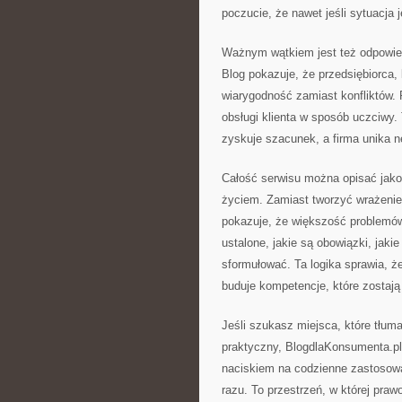
poczucie, że nawet jeśli sytuacja j
Ważnym wątkiem jest też odpowied
Blog pokazuje, że przedsiębiorca
wiarygodność zamiast konfliktów. P
obsługi klienta w sposób uczciwy.
zyskuje szacunek, a firma unika n
Całość serwisu można opisać jako
życiem. Zamiast tworzyć wrażenie
pokazuje, że większość problemów 
ustalone, jakie są obowiązki, jakie
sformułować. Ta logika sprawia, że 
buduje kompetencje, które zostają
Jeśli szukasz miejsca, które tłu
praktyczny, BlogdlaKonsumenta.pl 
naciskiem na codzienne zastosowan
razu. To przestrzeń, w której praw