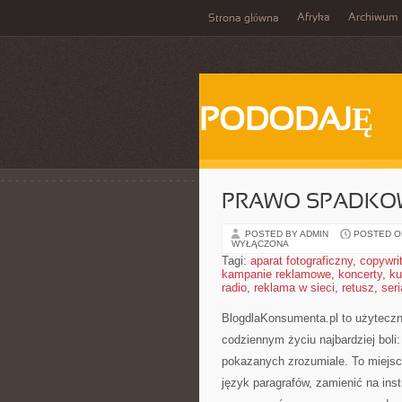
Afryka
Archiwum
Strona główna
PODODAJĘ
PRAWO SPADKO
POSTED BY ADMIN
POSTED ON
WYŁĄCZONA
Tagi:
aparat fotograficzny
,
copywri
kampanie reklamowe
,
koncerty
,
ku
radio
,
reklama w sieci
,
retusz
,
seri
BlogdlaKonsumenta.pl to użyteczny
codziennym życiu najbardziej boli
pokazanych zrozumiale. To miejsce
język paragrafów, zamienić na inst