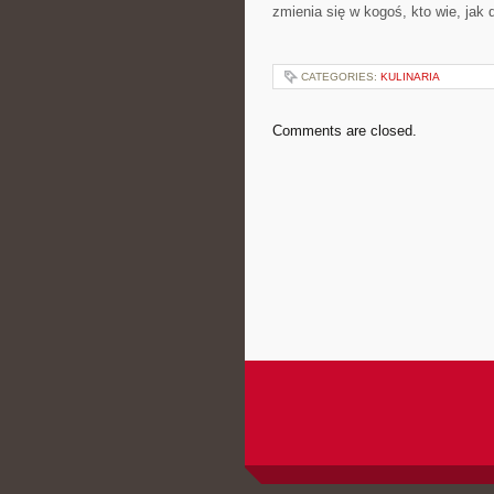
zmienia się w kogoś, kto wie, jak d
CATEGORIES:
KULINARIA
Comments are closed.