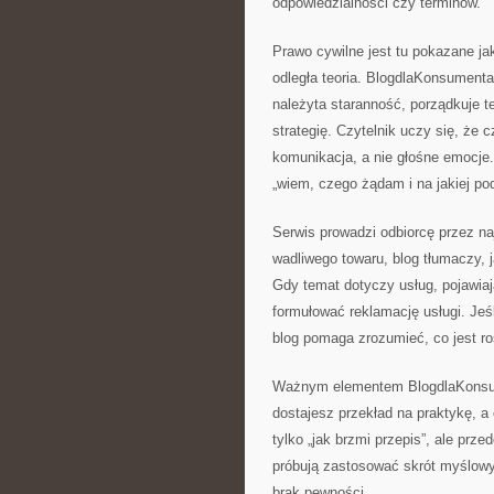
odpowiedzialności czy terminów.
Prawo cywilne jest tu pokazane ja
odległa teoria. BlogdlaKonsumenta
należyta staranność, porządkuje 
strategię. Czytelnik uczy się, że
komunikacja, a nie głośne emocje. D
„wiem, czego żądam i na jakiej po
Serwis prowadzi odbiorcę przez na
wadliwego towaru, blog tłumaczy, 
Gdy temat dotyczy usług, pojawiaj
formułować reklamację usługi. Jeśl
blog pomaga zrozumieć, co jest r
Ważnym elementem BlogdlaKonsume
dostajesz przekład na praktykę, a 
tylko „jak brzmi przepis”, ale prze
próbują zastosować skrót myślowy 
brak pewności.