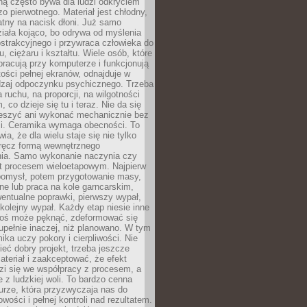
iną często bywa dla ludzi odkryciem
o pierwotnego. Materiał jest chłodny,
atny na nacisk dłoni. Już samo
ziała kojąco, bo odrywa od myślenia
strakcyjnego i przywraca człowieka do
, ciężaru i kształtu. Wiele osób, które
pracują przy komputerze i funkcjonują
ości pełnej ekranów, odnajduje w
dzaj odpoczynku psychicznego. Trzeba
 ruchu, na proporcji, na wilgotności
m, co dzieje się tu i teraz. Nie da się
ieszyć ani wykonać mechanicznie bez
ści. Ceramika wymaga obecności. To
ia, że dla wielu staje się nie tylko
wręcz formą wewnętrznego
ia. Samo wykonanie naczynia czy
st procesem wieloetapowym. Najpierw
 pomysł, potem przygotowanie masy,
zne lub praca na kole garncarskim,
entualne poprawki, pierwszy wypał,
i kolejny wypał. Każdy etap niesie inne
oś może pęknąć, zdeformować się
upełnie inaczej, niż planowano. W tym
ika uczy pokory i cierpliwości. Nie
eć dobry projekt, trzeba jeszcze
teriał i zaakceptować, że efekt
zi się we współpracy z procesem, a
e z ludzkiej woli. To bardzo cenna
turze, która przyzwyczaja nas do
wości i pełnej kontroli nad rezultatem.