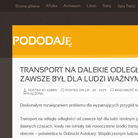
Afryka
Archiwum
Liban
Sorry
Strona główna
Spis Treści
PODODAJĘ
TRANSPORT NA DALEKIE ODLEG
ZAWSZE BYŁ DLA LUDZI WAŻNY
POSTED BY ADMIN
POSTED ON LIP - 30 - 2025
MOŻLIWOŚĆ 
WYŁĄCZONA
Doskonałym rozwiązaniem problemu dla wypatrujących przygód w
Transport na odległe odległości od zawsze był dla ludzi istotny
dawnych czasach, kiedy nie istniały tak nowoczesne środki trans
obecnie – potwierdza to Dobrucki Autokary. Współczesnym ludzio