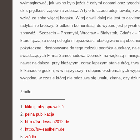
wyimaginować, jak wolno było jeździć całymi dobami oraz tygodn
dziś prędkość zapewnia zobacz. A tyle to czasu odejmowało, zwła
wziąć ze sobą więcej bagażu. W tej chwili dalej nie jest to całkiem
radykalnie krótszy. Środkiem komunikacji do wyboru jest prywatne
sprawdź,. Szczecin – Przemyśl, Wrocław – Białystok, Gdańsk – R
które łączą ze sobą odległe miejscowości obsługiwane są obecni
pożyteczne i dostosowane do tego rodzaju podróży autokary, nale
świadczących Firma Samochodowa Dobrucki na większą i mniejsz
nawet najdalsza, przy bieżącym, coraz lepszym stanie dróg, trwa 
kilkanaście godzin, w w najwyższym stopniu ekstremalnych wypad
wygodna, w czasie której nie odczuwa się upału, zimna, czy dziur
źródło:
———————————
1.
kliknij, aby sprawdzić
2.
pełna publikacja
3.
http://fsr-dessau2012.de
4.
http://fsv-saulheim.de
5.
źródło