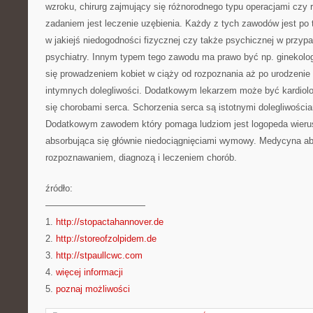
wzroku, chirurg zajmujący się różnorodnego typu operacjami czy 
zadaniem jest leczenie uzębienia. Każdy z tych zawodów jest po
w jakiejś niedogodności fizycznej czy także psychicznej w przy
psychiatry. Innym typem tego zawodu ma prawo być np. ginekolog
się prowadzeniem kobiet w ciąży od rozpoznania aż po urodzenie
intymnych dolegliwości. Dodatkowym lekarzem może być kardiolog
się chorobami serca. Schorzenia serca są istotnymi dolegliwościa
Dodatkowym zawodem który pomaga ludziom jest logopeda wierus
absorbująca się głównie niedociągnięciami wymowy. Medycyna abs
rozpoznawaniem, diagnozą i leczeniem chorób.
źródło:
———————————
1.
http://stopactahannover.de
2.
http://storeofzolpidem.de
3.
http://stpaullcwc.com
4.
więcej informacji
5.
poznaj możliwości