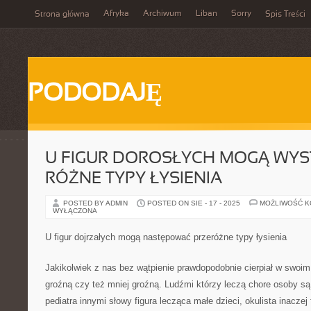
Afryka
Archiwum
Liban
Sorry
Strona główna
Spis Treści
PODODAJĘ
U FIGUR DOROSŁYCH MOGĄ WY
RÓŻNE TYPY ŁYSIENIA
POSTED BY ADMIN
POSTED ON SIE - 17 - 2025
MOŻLIWOŚĆ 
WYŁĄCZONA
U figur dojrzałych mogą następować przeróżne typy łysienia
Jakikolwiek z nas bez wątpienie prawdopodobnie cierpiał w swoim
groźną czy też mniej groźną. Ludźmi którzy leczą chore osoby są
pediatra innymi słowy figura lecząca małe dzieci, okulista inacze