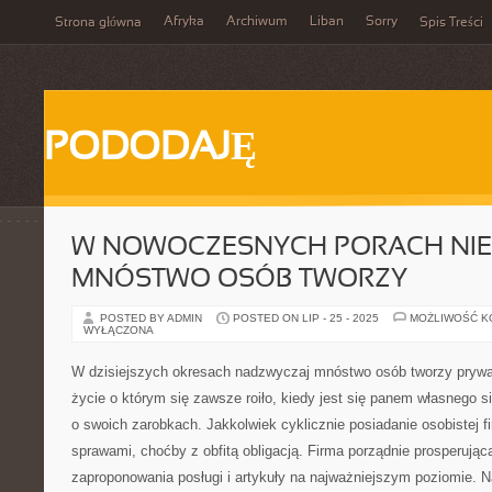
Afryka
Archiwum
Liban
Sorry
Strona główna
Spis Treści
PODODAJĘ
W NOWOCZESNYCH PORACH NIE
MNÓSTWO OSÓB TWORZY
POSTED BY ADMIN
POSTED ON LIP - 25 - 2025
MOŻLIWOŚĆ 
WYŁĄCZONA
W dzisiejszych okresach nadzwyczaj mnóstwo osób tworzy prywat
życie o którym się zawsze roiło, kiedy jest się panem własnego 
o swoich zarobkach. Jakkolwiek cyklicznie posiadanie osobistej fi
sprawami, choćby z obfitą obligacją. Firma porządnie prosperując
zaproponowania posługi i artykuły na najważniejszym poziomie. 