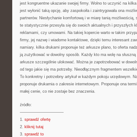
jest kongruentne ukazanie swojej firmy. Wolno to uczynić na kil
jest wyłonić taką opcję, aby zaspokoiła i zaintrygowała ona możli
partnerów. Niesłychanie komfortową i w miarę tanią możliwością, 
te statystycznie przesyła się do swoich aktualnych i przyszłych k
reklamami, czy umowami. Na takiej kopercie warto w takim przyp
firmy, jej nazwę i wiadome kontaktowe, dzięki temu interesant za
namiary. kilka drukarni proponuje też arkusze plano, to oferta n
ją zużytkować w dowolny sposób. Każdy kto ma wolę na słuszną r
arkusze szczególnie ulokować. Można je zapotrzebować w dowol
od tego jakie się ma potrzeby. Nieodłącznym fragmentem wszelkieg
To konkretny i potrzebny artykuł w każdym pokoju urzędowym. Na
proponuje drukarnia o zakresie internetowym. Proponuje ona term
małej cenie, co nie zostaje bez znaczenia.
źródło:
———————————
1.
sprawdź ofertę
2.
kliknij tutaj
3.
sprawdź to